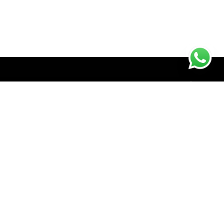
روابط مهمة
وصل حديثا
كوليكشن صيف ٢٠٢٥
كوليكشن صيف ٢٠٢٤
كوليكشن الشتاء